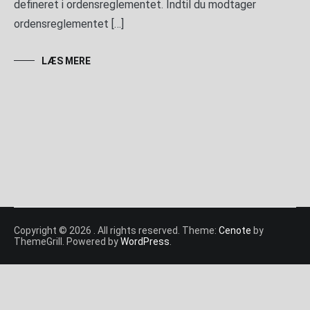
defineret i ordensreglementet. Indtil du modtager
ordensreglementet […]
LÆS MERE
Copyright © 2026
. All rights reserved. Theme:
Cenote
by
ThemeGrill. Powered by
WordPress
.