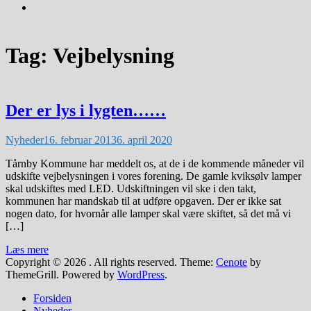
Tag:
Vejbelysning
Der er lys i lygten……
Nyheder
16. februar 2013
6. april 2020
Tårnby Kommune har meddelt os, at de i de kommende måneder vil
udskifte vejbelysningen i vores forening. De gamle kviksølv lamper
skal udskiftes med LED. Udskiftningen vil ske i den takt,
kommunen har mandskab til at udføre opgaven. Der er ikke sat
nogen dato, for hvornår alle lamper skal være skiftet, så det må vi
[…]
Læs mere
Copyright © 2026
. All rights reserved. Theme:
Cenote
by
ThemeGrill. Powered by
WordPress
.
Forsiden
Nyheder