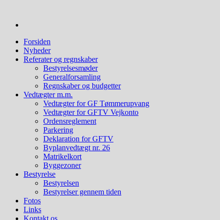
Videre
til
indhold
Forsiden
Nyheder
Referater og regnskaber
Bestyrelsesmøder
Generalforsamling
Regnskaber og budgetter
Vedtægter m.m.
Vedtægter for GF Tømmerupvang
Vedtægter for GFTV Vejkonto
Ordensreglement
Parkering
Deklaration for GFTV
Byplanvedtægt nr. 26
Matrikelkort
Byggezoner
Bestyrelse
Bestyrelsen
Bestyrelser gennem tiden
Fotos
Links
Kontakt os