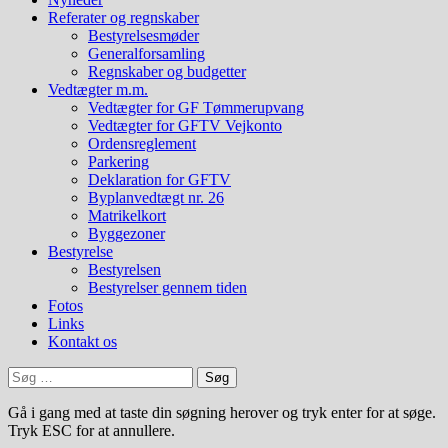
Referater og regnskaber
Bestyrelsesmøder
Generalforsamling
Regnskaber og budgetter
Vedtægter m.m.
Vedtægter for GF Tømmerupvang
Vedtægter for GFTV Vejkonto
Ordensreglement
Parkering
Deklaration for GFTV
Byplanvedtægt nr. 26
Matrikelkort
Byggezoner
Bestyrelse
Bestyrelsen
Bestyrelser gennem tiden
Fotos
Links
Kontakt os
Søg
efter:
Gå i gang med at taste din søgning herover og tryk enter for at søge.
Tryk ESC for at annullere.