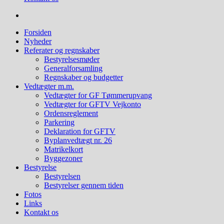
Forsiden
Nyheder
Referater og regnskaber
Bestyrelsesmøder
Generalforsamling
Regnskaber og budgetter
Vedtægter m.m.
Vedtægter for GF Tømmerupvang
Vedtægter for GFTV Vejkonto
Ordensreglement
Parkering
Deklaration for GFTV
Byplanvedtægt nr. 26
Matrikelkort
Byggezoner
Bestyrelse
Bestyrelsen
Bestyrelser gennem tiden
Fotos
Links
Kontakt os