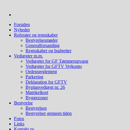
Videre
til
indhold
Forsiden
Nyheder
Referater og regnskaber
Bestyrelsesmøder
Generalforsamling
Regnskaber og budgetter
Vedtægter m.m.
Vedtægter for GF Tømmerupvang
Vedtægter for GFTV Vejkonto
Ordensreglement
Parkering
Deklaration for GFTV
Byplanvedtægt nr. 26
Matrikelkort
Byggezoner
Bestyrelse
Bestyrelsen
Bestyrelser gennem tiden
Fotos
Links
Kontakt os