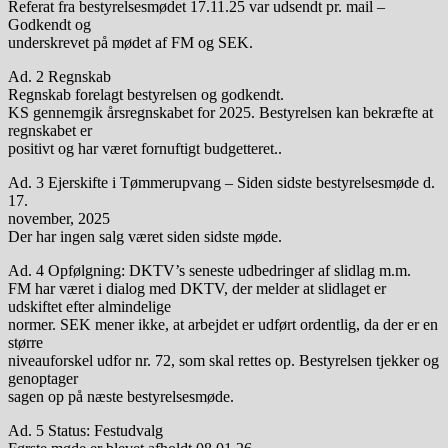
Referat fra bestyrelsesmødet 17.11.25 var udsendt pr. mail –
Godkendt og
underskrevet på mødet af FM og SEK.
Ad. 2 Regnskab
Regnskab forelagt bestyrelsen og godkendt.
KS gennemgik årsregnskabet for 2025. Bestyrelsen kan bekræfte at
regnskabet er
positivt og har været fornuftigt budgetteret..
Ad. 3 Ejerskifte i Tømmerupvang – Siden sidste bestyrelsesmøde d.
17.
november, 2025
Der har ingen salg været siden sidste møde.
Ad. 4 Opfølgning: DKTV’s seneste udbedringer af slidlag m.m.
FM har været i dialog med DKTV, der melder at slidlaget er
udskiftet efter almindelige
normer. SEK mener ikke, at arbejdet er udført ordentlig, da der er en
større
niveauforskel udfor nr. 72, som skal rettes op. Bestyrelsen tjekker og
genoptager
sagen op på næste bestyrelsesmøde.
Ad. 5 Status: Festudvalg