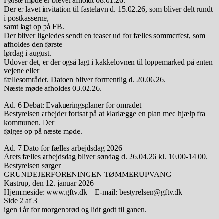
Første møde er blevet afholdt 08.01.26.
Der er lavet invitation til fastelavn d. 15.02.26, som bliver delt rundt
i postkasserne,
samt lagt op på FB.
Der bliver ligeledes sendt en teaser ud for fælles sommerfest, som
afholdes den første
lørdag i august.
Udover det, er der også lagt i kakkelovnen til loppemarked på enten
vejene eller
fællesområdet. Datoen bliver formentlig d. 20.06.26.
Næste møde afholdes 03.02.26.
Ad. 6 Debat: Evakueringsplaner for området
Bestyrelsen arbejder fortsat på at klarlægge en plan med hjælp fra
kommunen. Der
følges op på næste møde.
Ad. 7 Dato for fælles arbejdsdag 2026
Årets fælles arbejdsdag bliver søndag d. 26.04.26 kl. 10.00-14.00.
Bestyrelsen sørger
GRUNDEJERFORENINGEN TØMMERUPVANG
Kastrup, den 12. januar 2026
Hjemmeside: www.gftv.dk – E-mail: bestyrelsen@gftv.dk
Side 2 af 3
igen i år for morgenbrød og lidt godt til ganen.