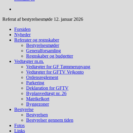
Referat af bestyrelsesmøde 12. januar 2026
Forsiden
Nyheder
Referater og regnskaber
Bestyrelsesmøder
Generalforsamling
Regnskaber og budgetter
Vedtægter m.m.
Vedtægter for GF Tømmerupvang
Vedtægter for GFTV Vejkonto
Ordensreglement
Parkering
Deklaration for GFTV
Byplanvedtægt nr. 26
Matrikelkort
Byggezoner
Bestyrelse
Bestyrelsen
Bestyrelser gennem tiden
Fotos
Links