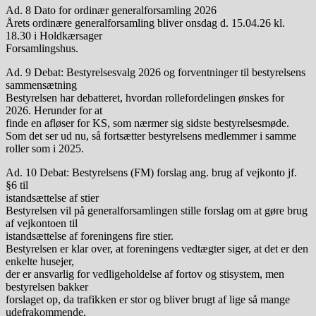
Ad. 8 Dato for ordinær generalforsamling 2026
Årets ordinære generalforsamling bliver onsdag d. 15.04.26 kl.
18.30 i Holdkærsager
Forsamlingshus.
Ad. 9 Debat: Bestyrelsesvalg 2026 og forventninger til bestyrelsens
sammensætning
Bestyrelsen har debatteret, hvordan rollefordelingen ønskes for
2026. Herunder for at
finde en afløser for KS, som nærmer sig sidste bestyrelsesmøde.
Som det ser ud nu, så fortsætter bestyrelsens medlemmer i samme
roller som i 2025.
Ad. 10 Debat: Bestyrelsens (FM) forslag ang. brug af vejkonto jf.
§6 til
istandsættelse af stier
Bestyrelsen vil på generalforsamlingen stille forslag om at gøre brug
af vejkontoen til
istandsættelse af foreningens fire stier.
Bestyrelsen er klar over, at foreningens vedtægter siger, at det er den
enkelte husejer,
der er ansvarlig for vedligeholdelse af fortov og stisystem, men
bestyrelsen bakker
forslaget op, da trafikken er stor og bliver brugt af lige så mange
udefrakommende,