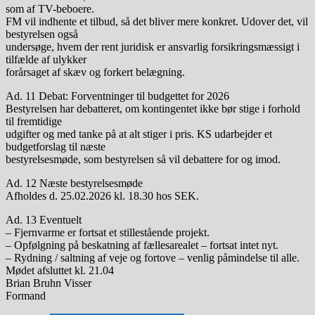
som af TV-beboere.
FM vil indhente et tilbud, så det bliver mere konkret. Udover det, vil
bestyrelsen også
undersøge, hvem der rent juridisk er ansvarlig forsikringsmæssigt i
tilfælde af ulykker
forårsaget af skæv og forkert belægning.
Ad. 11 Debat: Forventninger til budgettet for 2026
Bestyrelsen har debatteret, om kontingentet ikke bør stige i forhold
til fremtidige
udgifter og med tanke på at alt stiger i pris. KS udarbejder et
budgetforslag til næste
bestyrelsesmøde, som bestyrelsen så vil debattere for og imod.
Ad. 12 Næste bestyrelsesmøde
Afholdes d. 25.02.2026 kl. 18.30 hos SEK.
Ad. 13 Eventuelt
– Fjernvarme er fortsat et stillestående projekt.
– Opfølgning på beskatning af fællesarealet – fortsat intet nyt.
– Rydning / saltning af veje og fortove – venlig påmindelse til alle.
Mødet afsluttet kl. 21.04
Brian Bruhn Visser
Formand