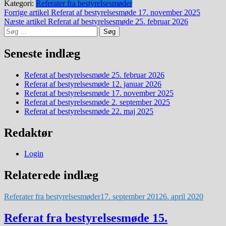
Kategori:
Referater fra bestyrelsesmøder
Indlægsnavigation
Forrige artikel
Referat af bestyrelsesmøde 17. november 2025
Næste artikel
Referat af bestyrelsesmøde 25. februar 2026
Søg
efter:
Seneste indlæg
Referat af bestyrelsesmøde 25. februar 2026
Referat af bestyrelsesmøde 12. januar 2026
Referat af bestyrelsesmøde 17. november 2025
Referat af bestyrelsesmøde 2. september 2025
Referat af bestyrelsesmøde 22. maj 2025
Redaktør
Login
Relaterede indlæg
Referater fra bestyrelsesmøder
17. september 2012
6. april 2020
Referat fra bestyrelsesmøde 15.