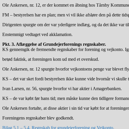
Ole Ankersen, nr. 12, er der kommet en åbning hos Tårnby Kommune m
FM – bestyrelsen har en plan; men vi vil ikke afsløre den på dette tids
Dirigenten spurgte om der var yderligere indlæg, og da det ikke var til
Enstemmigt vedtaget ved akklamation.
Pkt. 3. Aflæggelse af Grundejerforenings regnskaber.
KS gennemgik de fremsendte regnskaber for forening og vejkonto. Ig
betød faktisk, at foreningen kom ud med et overskud.
Ole Ankersen, nr. 12 spurgte hvorfor vejkontoens penge var blevet flyt
KS – det var sket fordi bestyrelsen ikke kunne vide hvornår vi skulle 
Ivan Larsen, nr. 56, spurgte hvorfor vi har aktier i Amagerbanken.
KS – de var købt før hans tid; men måske kunne den tidligere forman
Ole Ankersen fortalte, at disse aktier i sin tid var købt for at foreni
Foreningens regnskaber blev godkendt.
Bilag 5.1 – 5.4, Regnskab for grundejerforening og Vejkonto.