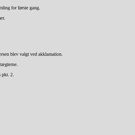
ling for første gang.
er.
kersen blev valgt ved akklamation.
dtægterne.
 pkt. 2.