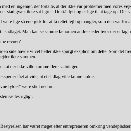
med en ingeniør, der fortalte, at der ikke var problemer med vores vejk
er stadigvæk ikke sat i grus. De står løst og er lige til at tage op. Det 
l være lige så energisk for at få rettet fejl og mangler, som den var for at
i slidlaget. Man kan se samme fænomen andre steder hvor der er lagt nyt
omme revner?
den side havde vi vel heller ikke spurgt eksplicit om dette. Som det frem
rbejder ikke sammen.
ren at der ikke ville komme flere sætninger.
perter fået at vide, at et slidlag ville kunne holde.
evne fyldet” være slidt ned nu.
ten sættes rigtigt.
 Bestyrelsen har været meget efter entreprenøren omkring vendepladser