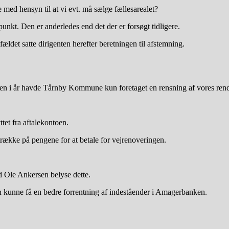
ed hensyn til at vi evt. må sælge fællesarealet?
punkt. Den er anderledes end det der er forsøgt tidligere.
fældet satte dirigenten herefter beretningen til afstemning.
en i år havde Tårnby Kommune kun foretaget en rensning af vores rend
tet fra aftalekontoen.
trække på pengene for at betale for vejrenoveringen.
d Ole Ankersen belyse dette.
ngen kunne få en bedre forrentning af indeståender i Amagerbanken.