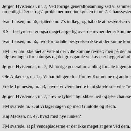
Jørgen Hvistendal, nr. 7, Ved forrige generalforsamling sad vi sammen 
ordentligt. Der er også problemer med indkørslen til nr. 7. Chaussesten 
Ivan Larsen, nr. 56, støttede nr. 7’s indlæg, og håbede at bestyrelsen vi
KS – bestyrelsen er også meget ærgerlig over de revner der er kommet 
Ivan Larsen, nr. 56, hvorfor fortalte bestyrelsen ikke at der kunne k
FM – vi har ikke fået at vide at der ville komme revner; men på den an
udgravningen for naturgas og det grus gamle vejkasse er bygget af a
Jørgen Hvistendal, nr. 7, På forrige generalforsamling fortalte ingeniø
Ole Ankersen, nr. 12, Vi har tidligere fra Tårnby Kommune og andre eks
Frede Tønnesen, nr. 53, havde vi været bedre til at skovle sne ville “r
Jørgen Hvistendal, nr. 7, “revne fyldet” bør slibes ned og løse chausses
FM svarede nr. 7, at vi tager sagen op med Guntofte og Bech.
Kaj Madsen, nr. 47, hvad med nye lunker?
FM svarede, at på vendepladserne er der ikke meget at gøre ved dem.