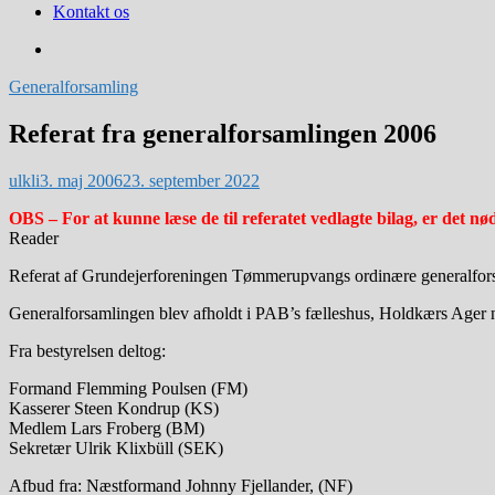
Kontakt os
Generalforsamling
Referat fra generalforsamlingen 2006
ulkli
3. maj 2006
23. september 2022
OBS – For at kunne læse de til referatet vedlagte bilag, er det
Reader
Referat af Grundejerforeningen Tømmerupvangs ordinære generalforsa
Generalforsamlingen blev afholdt i PAB’s fælleshus, Holdkærs Ager n
Fra bestyrelsen deltog:
Formand Flemming Poulsen (FM)
Kasserer Steen Kondrup (KS)
Medlem Lars Froberg (BM)
Sekretær Ulrik Klixbüll (SEK)
Afbud fra: Næstformand Johnny Fjellander, (NF)