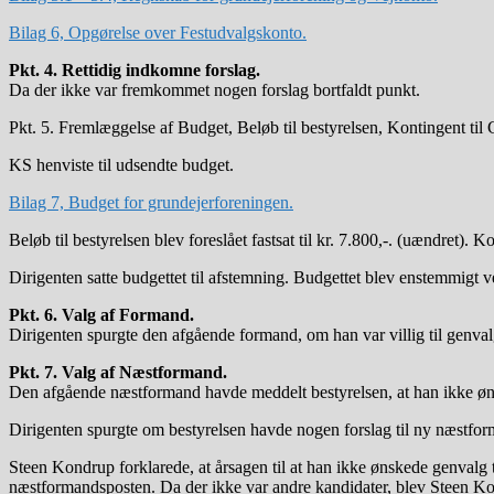
Bilag 6, Opgørelse over Festudvalgskonto.
Pkt. 4. Rettidig indkomne forslag.
Da der ikke var fremkommet nogen forslag bortfaldt punkt.
Pkt. 5. Fremlæggelse af Budget, Beløb til bestyrelsen, Kontingent til 
KS henviste til udsendte budget.
Bilag 7, Budget for grundejerforeningen.
Beløb til bestyrelsen blev foreslået fastsat til kr. 7.800,-. (uændret). K
Dirigenten satte budgettet til afstemning. Budgettet blev enstemmigt v
Pkt. 6. Valg af Formand.
Dirigenten spurgte den afgående formand, om han var villig til genv
Pkt. 7. Valg af Næstformand.
Den afgående næstformand havde meddelt bestyrelsen, at han ikke ønsk
Dirigenten spurgte om bestyrelsen havde nogen forslag til ny næstform
Steen Kondrup forklarede, at årsagen til at han ikke ønskede genvalg t
næstformandsposten. Da der ikke var andre kandidater, blev Steen 