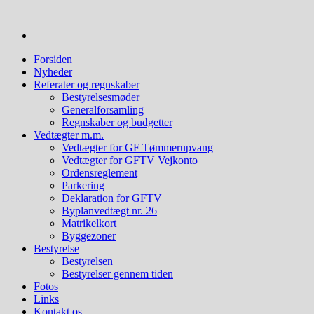
Videre
til
indhold
Forsiden
Nyheder
Referater og regnskaber
Bestyrelsesmøder
Generalforsamling
Regnskaber og budgetter
Vedtægter m.m.
Vedtægter for GF Tømmerupvang
Vedtægter for GFTV Vejkonto
Ordensreglement
Parkering
Deklaration for GFTV
Byplanvedtægt nr. 26
Matrikelkort
Byggezoner
Bestyrelse
Bestyrelsen
Bestyrelser gennem tiden
Fotos
Links
Kontakt os