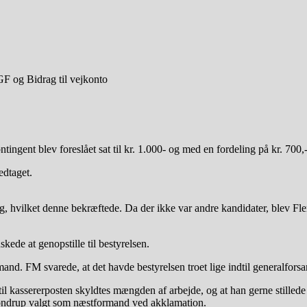
GF og Bidrag til vejkonto
ontingent blev foreslået sat til kr. 1.000- og med en fordeling på kr. 700,-
edtaget.
alg, hvilket denne bekræftede. Da der ikke var andre kandidater, blev
ede at genopstille til bestyrelsen.
and. FM svarede, at det havde bestyrelsen troet lige indtil generalfors
il kassererposten skyldtes mængden af arbejde, og at han gerne stillede 
Kondrup valgt som næstformand ved akklamation.