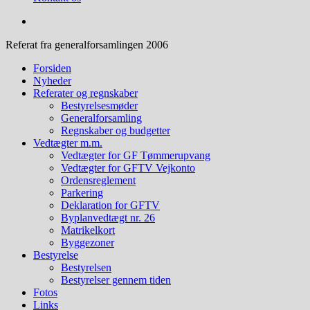
Referat fra generalforsamlingen 2006
Forsiden
Nyheder
Referater og regnskaber
Bestyrelsesmøder
Generalforsamling
Regnskaber og budgetter
Vedtægter m.m.
Vedtægter for GF Tømmerupvang
Vedtægter for GFTV Vejkonto
Ordensreglement
Parkering
Deklaration for GFTV
Byplanvedtægt nr. 26
Matrikelkort
Byggezoner
Bestyrelse
Bestyrelsen
Bestyrelser gennem tiden
Fotos
Links