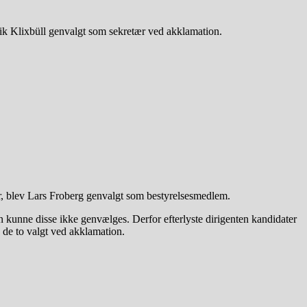
lrik Klixbüll genvalgt som sekretær ved akklamation.
er, blev Lars Froberg genvalgt som bestyrelsesmedlem.
n kunne disse ikke genvælges. Derfor efterlyste dirigenten kandidater
v de to valgt ved akklamation.