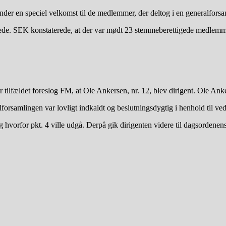
 en speciel velkomst til de medlemmer, der deltog i en generalforsam
ede. SEK konstaterede, at der var mødt 23 stemmeberettigede medlemm
ar tilfældet foreslog FM, at Ole Ankersen, nr. 12, blev dirigent. Ole An
lforsamlingen var lovligt indkaldt og beslutningsdygtig i henhold til ve
hvorfor pkt. 4 ville udgå. Derpå gik dirigenten videre til dagsordenens