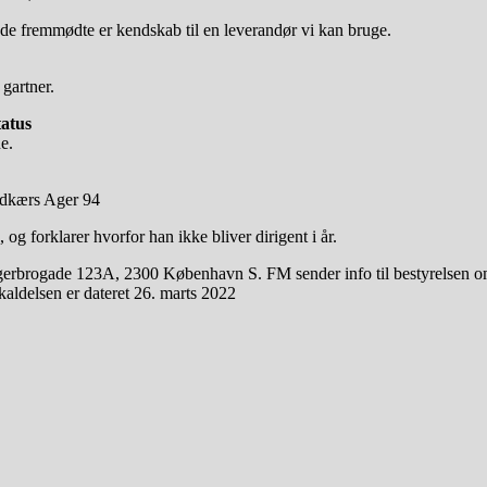
 de fremmødte er kendskab til en leverandør vi kan bruge.
 gartner.
tatus
e.
oldkærs Ager 94
g forklarer hvorfor han ikke bliver dirigent i år.
erbrogade 123A, 2300 København S. FM sender info til bestyrelsen om 
aldelsen er dateret 26. marts 2022