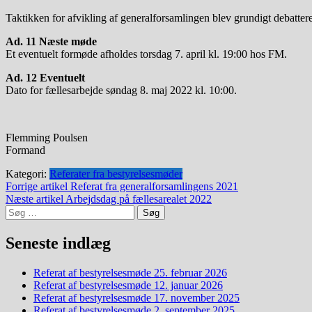
Taktikken for afvikling af generalforsamlingen blev grundigt debattere
Ad. 11 Næste møde
Et eventuelt formøde afholdes torsdag 7. april kl. 19:00 hos FM.
Ad. 12 Eventuelt
Dato for fællesarbejde søndag 8. maj 2022 kl. 10:00.
Flemming Poulsen
Formand
Kategori:
Referater fra bestyrelsesmøder
Indlægsnavigation
Forrige artikel
Referat fra generalforsamlingens 2021
Næste artikel
Arbejdsdag på fællesarealet 2022
Søg
efter:
Seneste indlæg
Referat af bestyrelsesmøde 25. februar 2026
Referat af bestyrelsesmøde 12. januar 2026
Referat af bestyrelsesmøde 17. november 2025
Referat af bestyrelsesmøde 2. september 2025