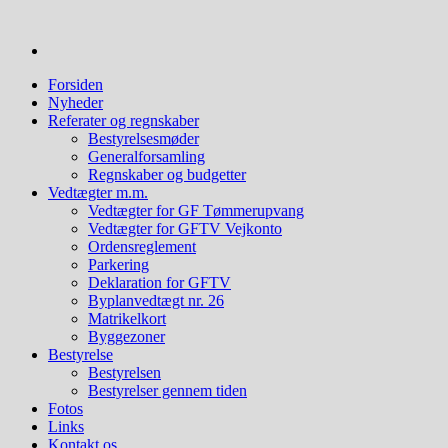
Videre
til
indhold
Forsiden
Nyheder
Referater og regnskaber
Bestyrelsesmøder
Generalforsamling
Regnskaber og budgetter
Vedtægter m.m.
Vedtægter for GF Tømmerupvang
Vedtægter for GFTV Vejkonto
Ordensreglement
Parkering
Deklaration for GFTV
Byplanvedtægt nr. 26
Matrikelkort
Byggezoner
Bestyrelse
Bestyrelsen
Bestyrelser gennem tiden
Fotos
Links
Kontakt os