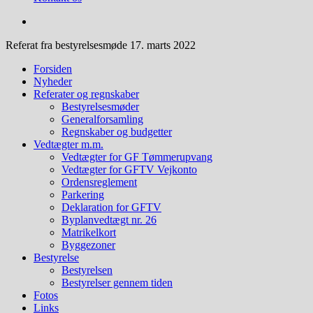
Referat fra bestyrelsesmøde 17. marts 2022
Forsiden
Nyheder
Referater og regnskaber
Bestyrelsesmøder
Generalforsamling
Regnskaber og budgetter
Vedtægter m.m.
Vedtægter for GF Tømmerupvang
Vedtægter for GFTV Vejkonto
Ordensreglement
Parkering
Deklaration for GFTV
Byplanvedtægt nr. 26
Matrikelkort
Byggezoner
Bestyrelse
Bestyrelsen
Bestyrelser gennem tiden
Fotos
Links