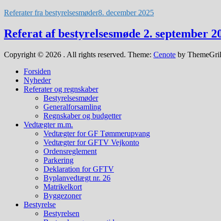
Referater fra bestyrelsesmøder
8. december 2025
Referat af bestyrelsesmøde 2. september 2
Copyright © 2026
. All rights reserved. Theme:
Cenote
by ThemeGril
Forsiden
Nyheder
Referater og regnskaber
Bestyrelsesmøder
Generalforsamling
Regnskaber og budgetter
Vedtægter m.m.
Vedtægter for GF Tømmerupvang
Vedtægter for GFTV Vejkonto
Ordensreglement
Parkering
Deklaration for GFTV
Byplanvedtægt nr. 26
Matrikelkort
Byggezoner
Bestyrelse
Bestyrelsen