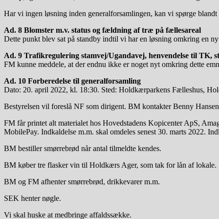
Har vi ingen løsning inden generalforsamlingen, kan vi spørge blandt
Ad. 8 Blomster m.v. status og fældning af træ på fællesareal
Dette punkt blev sat på standby indtil vi har en løsning omkring en ny
Ad. 9 Trafikregulering stamvej/Ugandavej, henvendelse til TK, s
FM kunne meddele, at der endnu ikke er noget nyt omkring dette emn
Ad. 10 Forberedelse til generalforsamling
Dato: 20. april 2022, kl. 18:30. Sted: Holdkærparkens Fælleshus, H
Bestyrelsen vil foreslå NF som dirigent. BM kontakter Benny Hansen, o
FM får printet alt materialet hos Hovedstadens Kopicenter ApS, Amag
MobilePay. Indkaldelse m.m. skal omdeles senest 30. marts 2022. Indk
BM bestiller smørrebrød når antal tilmeldte kendes.
BM køber tre flasker vin til Holdkærs Ager, som tak for lån af lokale.
BM og FM afhenter smørrebrød, drikkevarer m.m.
SEK henter nøgle.
Vi skal huske at medbringe affaldssække.