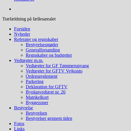
Træfældning på fællesarealet
Forsiden
Nyheder
Referater og regnskaber
Bestyrelsesmøder
Generalforsamling
Regnskaber og budgetter
Vedtægter m.m.
Vedtægter for GF Tømmerupvang
Vedtægter for GFTV Vejkonto
Ordensreglement
Parkering
Deklaration for GFTV
Byplanvedtægt nr. 26
Matrikelkort
Byggezoner
Bestyrelse
Bestyrelsen
Bestyrelser gennem tiden
Fotos
Links