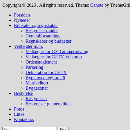
Copyright © 2026
. All rights reserved. Theme:
Cenote
by ThemeGril
Forsiden
Nyheder
Referater og regnskaber
Bestyrelsesmøder
Generalforsamling
Regnskaber og budgetter
Vedtægter m.m.
Vedtægter for GF Tømmerupvang
Vedtægter for GFTV Vejkonto
Ordensreglement
Parkering
Deklaration for GFTV
Byplanvedtægt nr. 26
Matrikelkort
Byggezoner
Bestyrelse
Bestyrelsen
Bestyrelser gennem tiden
Fotos
Links
Kontakt os
Søg