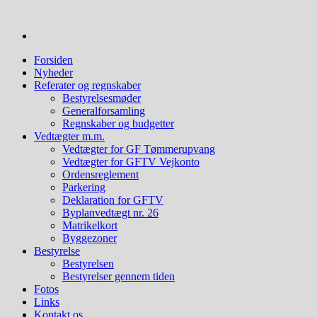
Videre
til
indhold
Forsiden
Nyheder
Referater og regnskaber
Bestyrelsesmøder
Generalforsamling
Regnskaber og budgetter
Vedtægter m.m.
Vedtægter for GF Tømmerupvang
Vedtægter for GFTV Vejkonto
Ordensreglement
Parkering
Deklaration for GFTV
Byplanvedtægt nr. 26
Matrikelkort
Byggezoner
Bestyrelse
Bestyrelsen
Bestyrelser gennem tiden
Fotos
Links
Kontakt os