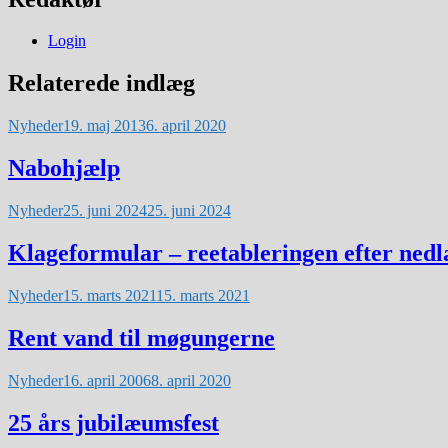
Login
Relaterede indlæg
Nyheder
19. maj 2013
6. april 2020
Nabohjælp
Nyheder
25. juni 2024
25. juni 2024
Klageformular – reetableringen efter nedl
Nyheder
15. marts 2021
15. marts 2021
Rent vand til møgungerne
Nyheder
16. april 2006
8. april 2020
25 års jubilæumsfest