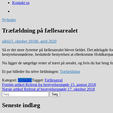
Kontakt os
Nyheder
Træfældning på fællesarealet
ulkli
15. oktober 2018
6. april 2020
Så er det store fyrretræ på fællesarealet blevet fældet. Det ødelagde 
bestyrelsesmøderne, besluttede bestyrelsen at efterkomme Holdkærpa
Nu ligger de sørgelige rester af træet på arealet, og hvis du har brug for
Et par billeder fra selve fældningen:
Træfældning
Kategori:
Nyheder
Tagget:
Fællesareal
Indlægsnavigation
Forrige artikel
Referat fra bestyrelsesmøde 15. august 2018
Næste artikel
Referat af bestyrelsesmøde 17. oktober 2018
Søg
efter:
Seneste indlæg