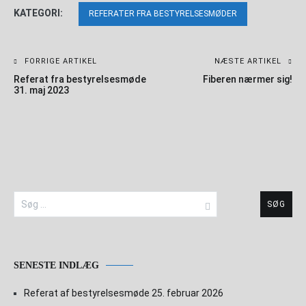
KATEGORI:
REFERATER FRA BESTYRELSESMØDER
FORRIGE ARTIKEL
NÆSTE ARTIKEL
Indlægsnavigation
Referat fra bestyrelsesmøde
Fiberen nærmer sig!
31. maj 2023
Søg
efter:
SENESTE INDLÆG
Referat af bestyrelsesmøde 25. februar 2026