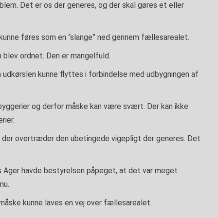
em. Det er os der generes, og der skal gøres et eller
 kunne føres som en “slange” ned gennem fællesarealet.
n blev ordnet. Den er mangelfuld.
m udkørslen kunne flyttes i forbindelse med udbygningen af
byggerier og derfor måske kan være svært. Der kan ikke
rier.
e der overtræder den ubetingede vigepligt der generes. Det
s Ager havde bestyrelsen påpeget, at det var meget
nu.
r måske kunne laves en vej over fællesarealet.