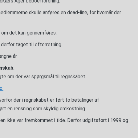
oldkærs Ager beboerforening.
il medlemmerne skulle anføres en dead-line, for hvornår der
je om det kan gennemføres.
derfor taget til efterretning.
angne år.
nskab.
gte om der var spørgsmål til regnskabet.
o.
hvorfor der i regnskabet er ført to betalinger af
ført en rensning som skyldig omkostning.
gen ikke var fremkommet i tide. Derfor udgiftsført i 1999 og