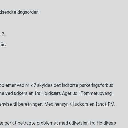
 udsendte dagsorden.
 2.
år.
roblemer ved nr. 47 skyldes det indførte parkeringsforbud
ikane ved udkørslen fra Holdkærs Ager ud i Tømmerupvang.
vise til beretningen. Med hensyn til udkørslen fandt FM,
e vælger at betragte problemet med udkørslen fra Holdkærs