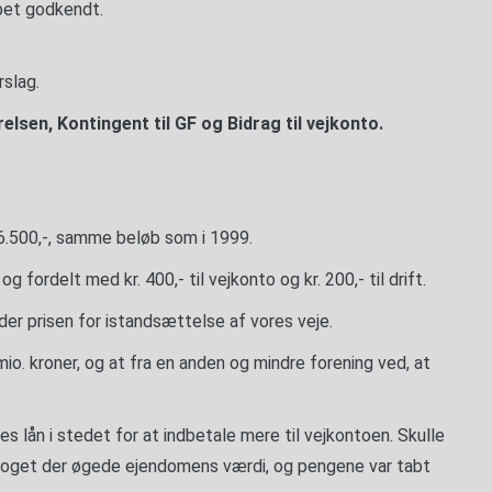
abet godkendt.
slag.
elsen, Kontingent til GF og Bidrag til vejkonto.
. 6.500,-, samme beløb som i 1999.
g fordelt med kr. 400,- til vejkonto og kr. 200,- til drift.
der prisen for istandsættelse af vores veje.
 mio. kroner, og at fra en anden og mindre forening ved, at
ges lån i stedet for at indbetale mere til vejkontoen. Skulle
 noget der øgede ejendomens værdi, og pengene var tabt