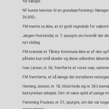
for sælger.
NF kunne henvise til en grundejerforening i Nørage
36.000,-.
FM mente nu ikke, at et godt regnskab for vejko
Jørgen Hvistendal, nr. 7, spurgte om hvornår der sk
nyt slidlag.
FM svarede at Tårnby Kommune ikke er af den opfa
påtales kun små skader og disse udbedres løbende
Ivan Larsen, nr. 56, fremførte at vores veje, sammen
FM fremførte, at så længe der installeres naturgas
Henning Jessen, nr. 18, tilsluttede sig nr. 56’s be
bestyrelsen arbejde. Det vil være spild af penge me
Flemming Poulsen, nr. 51, spurgte, om der var nogen