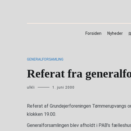
Videre
til
indhold
Forsiden
Nyheder
R
GENERALFORSAMLING
Referat fra general
ulkli
1. juni 2000
Referat af Grundejerforeningen Tømmerupvangs ord
klokken 19.00.
Generalforsamlingen blev afholdt i PAB’s fælleshus