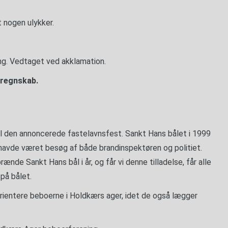
t nogen ulykker.
ing. Vedtaget ved akklamation.
sregnskab.
l den annoncerede fastelavnsfest. Sankt Hans bålet i 1999
havde været besøg af både brandinspektøren og politiet.
rænde Sankt Hans bål i år, og får vi denne tilladelse, får alle
på bålet.
 orientere beboerne i Holdkærs ager, idet de også lægger