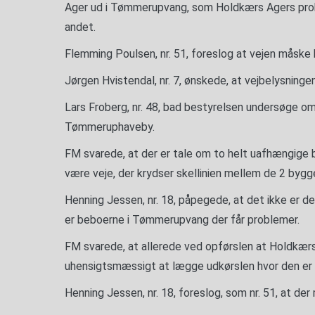
Ager ud i Tømmerupvang, som Holdkærs Agers probl
andet.
Flemming Poulsen, nr. 51, foreslog at vejen måske
Jørgen Hvistendal, nr. 7, ønskede, at vejbelysninge
Lars Froberg, nr. 48, bad bestyrelsen undersøge o
Tømmeruphaveby.
FM svarede, at der er tale om to helt uafhængige 
være veje, der krydser skellinien mellem de 2 bygge
Henning Jessen, nr. 18, påpegede, at det ikke er d
er beboerne i Tømmerupvang der får problemer.
FM svarede, at allerede ved opførslen at Holdkær
uhensigtsmæssigt at lægge udkørslen hvor den er 
Henning Jessen, nr. 18, foreslog, som nr. 51, at de