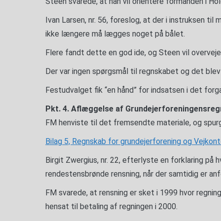
Steen svarede, at han vil orientere formanden i H
Ivan Larsen, nr. 56, foreslog, at der i instruksen t
ikke længere må lægges noget på bålet.
Flere fandt dette en god ide, og Steen vil overve
Der var ingen spørgsmål til regnskabet og det blev 
Festudvalget fik “en hånd” for indsatsen i det forg
Pkt. 4. Aflæggelse af Grundejerforeningensreg
FM henviste til det fremsendte materiale, og spur
Bilag 5, Regnskab for grundejerforening og Vejkont
Birgit Zwergius, nr. 22, efterlyste en forklaring på 
rendestensbrønde rensning, når der samtidig er an
FM svarede, at rensning er sket i 1999 hvor regnin
hensat til betaling af regningen i 2000.