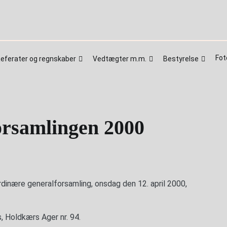
Fot
eferater og regnskaber
Vedtægter m.m.
Bestyrelse
forsamlingen 2000
inære generalforsamling, onsdag den 12. april 2000,
, Holdkærs Ager nr. 94.