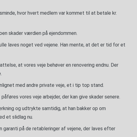
rsminde, hvor hvert medlem var kommet til at betale kr.
ntoen skader værdien på ejendommen.
ulle laves noget ved vejene. Han mente, at det er tid for et
ttelse, at vores veje behøver en renovering endnu. Der
.
lignet med andre private veje, et i tip top stand.
 påføres vores veje arbejder, der kan give skader senere.
mærkning og udtrykte samtidig, at han bakker op om
d et slidlag nu.
 garanti på de retableringer af vejene, der laves efter