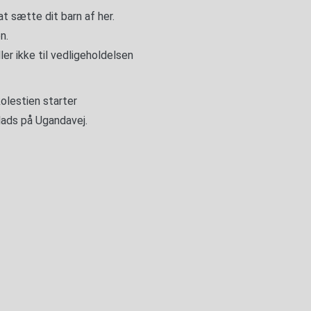
t sætte dit barn af her.
n.
ller ikke til vedligeholdelsen
olestien starter
ads på Ugandavej.