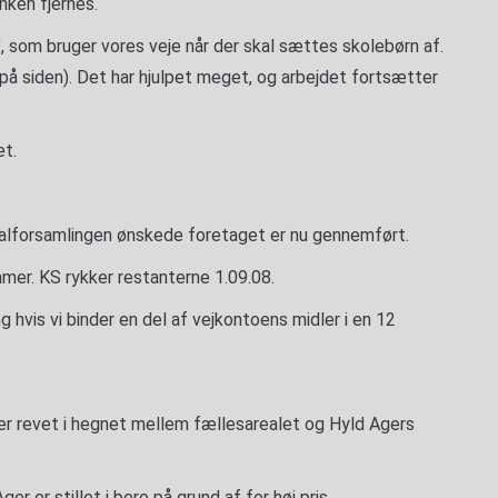
nken fjernes.
som bruger vores veje når der skal sættes skolebørn af.
på siden). Det har hjulpet meget, og arbejdet fortsætter
et.
lforsamlingen ønskede foretaget er nu gennemført.
mer. KS rykker restanterne 1.09.08.
 hvis vi binder en del af vejkontoens midler i en 12
r revet i hegnet mellem fællesarealet og Hyld Agers
 er stillet i bero på grund af for høj pris.