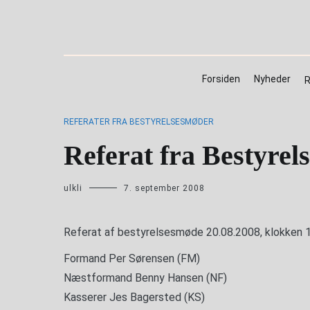
Videre
Forsiden
Nyheder
Referater og regnskaber
til
indhold
Forsiden
Nyheder
R
REFERATER FRA BESTYRELSESMØDER
Referat fra Bestyrel
ulkli
7. september 2008
Referat af bestyrelsesmøde 20.08.2008, klokken 1
Formand Per Sørensen (FM)
Næstformand Benny Hansen (NF)
Kasserer Jes Bagersted (KS)