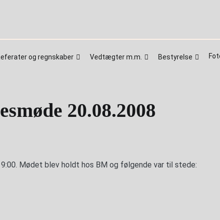
Fotos
Links
Kontakt os
Vedtægter m.m.
Bestyrelse
Fot
eferater og regnskaber
Vedtægter m.m.
Bestyrelse
sesmøde 20.08.2008
9:00. Mødet blev holdt hos BM og følgende var til stede: