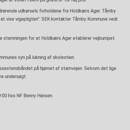
rørende udkørsels forholdene fra Holdkærs Ager. Tårnby
 at vise vigepligten”. SEK kontakter Tårnby Kommune vedr.
e stemningen for at Holdkærs Ager etablerer vejbumpet
mmunes syn på lukning af skolestien.
aussestensbåndet på hjørnet af stamvejen. Selvom det lige
re undersøgt.
9:00 hos NF Benny Hansen.