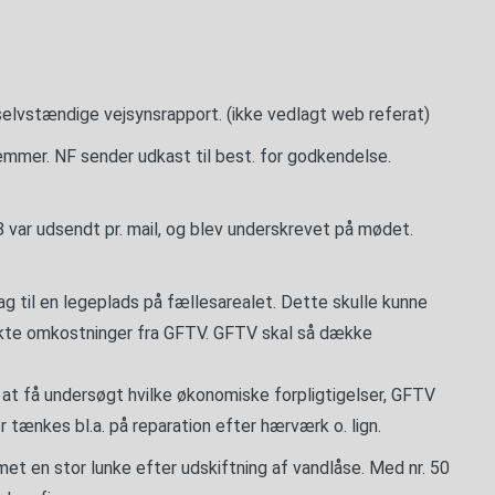
selvstændige vejsynsrapport. (ikke vedlagt web referat)
emmer. NF sender udkast til best. for godkendelse.
var udsendt pr. mail, og blev underskrevet på mødet.
ag til en legeplads på fællesarealet. Dette skulle kunne
rekte omkostninger fra GFTV. GFTV skal så dække
r at få undersøgt hvilke økonomiske forpligtigelser, GFTV
r tænkes bl.a. på reparation efter hærværk o. lign.
met en stor lunke efter udskiftning af vandlåse. Med nr. 50