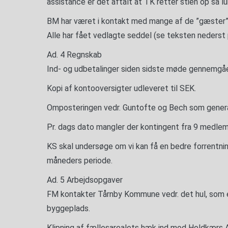
assistance er det aftalt at TK retter stien op så lu
BM har været i kontakt med mange af de ”gæster”, 
Alle har fået vedlagte seddel (se teksten nederst 
Ad. 4 Regnskab
Ind- og udbetalinger siden sidste møde gennemgå
Kopi af kontooversigter udleveret til SEK.
Omposteringen vedr. Guntofte og Bech som genera
Pr. dags dato mangler der kontingent fra 9 medlem
KS skal undersøge om vi kan få en bedre forrentning
måneders periode.
Ad. 5 Arbejdsopgaver
FM kontakter Tårnby Kommune vedr. det hul, som e
byggeplads.
Klipning af fællesarealets hæk ind mod Holdkærs Ager