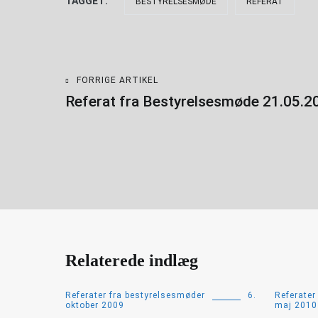
TAGGET:
BESTYRELSESMØDE
REFERAT
FORRIGE ARTIKEL
Indlægsnavigation
Referat fra Bestyrelsesmøde 21.05.2
Relaterede indlæg
Referater fra bestyrelsesmøder
6.
Referater
oktober 2009
maj 2010