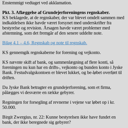
Enstemmigt vedtaget ved akklamation.
Pkt. 3. Aflæggelse af Grundejerforeningens regnskaber.
KS beklagede, at de regnskaber, der var blevet omdelt sammen med
indkaldelsen ikke havde været forsynet med underskrifter fra
bestyrelse og revision. Årsagen havde været problemer med
afstemning, som det fremgår af den senere uddelte note.
Bilag 4.1 – 4.6, Regnskab og note til regnskab.
KS gennemgik regnskaberne for forening og vejkonto.
KS nævnte skift af bank, og sammenlægning af flere konti, så
foreningen nu kun har en drifts-, vejkonto og bunden konto i Jyske
Bank. Festudvalgskontoen er blevet lukket, og be-løbet overført til
driften.
Da Jyske Bank betragter en grundejerforening, som et firma,
pålægges vi desværre en række gebyrer.
Regningen for forsegling af revnerne i vejene var løbet op i kr.
50.000.
Birgit Zwergius, nr. 22: Kunne bestyrelsen ikke have fundet en
bank, der ikke beregnede sig gebyrer?