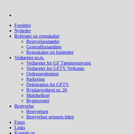
Videre
til
indhold
Forsiden
Nyheder
Referater og regnskaber
Bestyrelsesmøder
Generalforsamling
Regnskaber og budgetter
Vedtægter m.m.
Vedtægter for GF Tømmerupvang
Vedtægter for GFTV Vejkonto
Ordensreglement
Parkering
Deklaration for GFTV
Byplanvedtægt nr. 26
Matrikelkort
Byggezoner
Bestyrelse
Bestyrelsen
Bestyrelser gennem tiden
Fotos
Links
Kontakt os