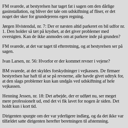
FM svarede, at bestyrelsen har taget fat i sagen om den dårlige
gasinstallation, og bliver der tale om udskiftning af fliser, er det
noget der sker for grundejerens egen regning.
Jørgen Hvistendal, nr. 7: Der er næsten altid parkeret en bil udfor nr.
1. Den holder så tæt på krydset, at det giver problemer med
oversigten. Kan de ikke anmodes om at parkere inde på grunden?
FM svarede, at det var taget til efterretning, og at bestyrelsen ser på
sagen.
Ivan Larsen, nr. 56: Hvorfor er der kommet revner i vejene?
BM svarede, at det skyldes forskydninger i vejkassen. De firmaer
bestyrelsen har haft til at se på revnerne, alle havde givet udtryk for,
at den slags problemer kun kan undgås ved udskiftning af hele
vejkassen.
Henning Jessen, nr. 18: Det arbejde, der er udført nu, ser meget
mere professionelt ud, end det vi fik lavet for nogen år siden. Det
holdt kun i kort tid.
Dirigenten spurgte om der var yderligere indlæg, og da det ikke var
tilfældet satte dirigenten herefter beretningen til afstemning.