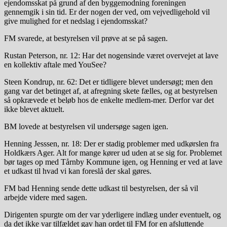
ejendomsskat på grund af den byggemodning foreningen
gennemgik i sin tid. Er der nogen der ved, om vejvedligehold vil
give mulighed for et nedslag i ejendomsskat?
FM svarede, at bestyrelsen vil prøve at se på sagen.
Rustan Peterson, nr. 12: Har det nogensinde været overvejet at lave
en kollektiv aftale med YouSee?
Steen Kondrup, nr. 62: Det er tidligere blevet undersøgt; men den
gang var det betinget af, at afregning skete fælles, og at bestyrelsen
så opkrævede et beløb hos de enkelte medlem-mer. Derfor var det
ikke blevet aktuelt.
BM lovede at bestyrelsen vil undersøge sagen igen.
Henning Jesssen, nr. 18: Der er stadig problemer med udkørslen fra
Holdkærs Ager. Alt for mange kører ud uden at se sig for. Problemet
bør tages op med Tårnby Kommune igen, og Henning er ved at lave
et udkast til hvad vi kan foreslå der skal gøres.
FM bad Henning sende dette udkast til bestyrelsen, der så vil
arbejde videre med sagen.
Dirigenten spurgte om der var yderligere indlæg under eventuelt, og
da det ikke var tilfældet gav han ordet til FM for en afsluttende