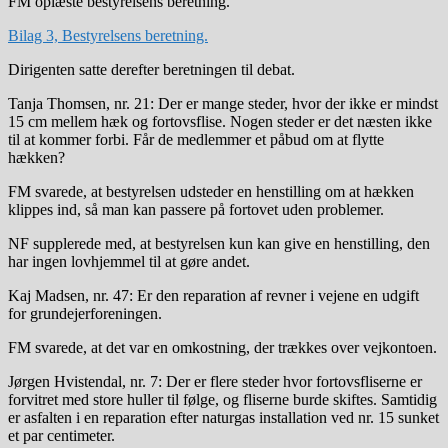
FM oplæste bestyrelsens beretning.
Bilag 3, Bestyrelsens beretning.
Dirigenten satte derefter beretningen til debat.
Tanja Thomsen, nr. 21: Der er mange steder, hvor der ikke er mindst
15 cm mellem hæk og fortovsflise. Nogen steder er det næsten ikke
til at kommer forbi. Får de medlemmer et påbud om at flytte
hækken?
FM svarede, at bestyrelsen udsteder en henstilling om at hækken
klippes ind, så man kan passere på fortovet uden problemer.
NF supplerede med, at bestyrelsen kun kan give en henstilling, den
har ingen lovhjemmel til at gøre andet.
Kaj Madsen, nr. 47: Er den reparation af revner i vejene en udgift
for grundejerforeningen.
FM svarede, at det var en omkostning, der trækkes over vejkontoen.
Jørgen Hvistendal, nr. 7: Der er flere steder hvor fortovsfliserne er
forvitret med store huller til følge, og fliserne burde skiftes. Samtidig
er asfalten i en reparation efter naturgas installation ved nr. 15 sunket
et par centimeter.