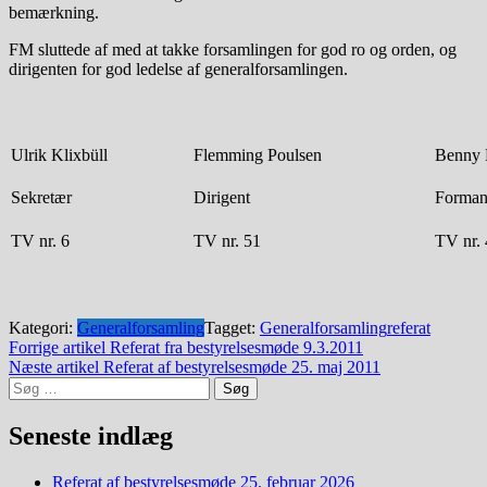
bemærkning.
FM sluttede af med at takke forsamlingen for god ro og orden, og
dirigenten for god ledelse af generalforsamlingen.
Ulrik Klixbüll
Flemming Poulsen
Benny 
Sekretær
Dirigent
Forma
TV nr. 6
TV nr. 51
TV nr.
Kategori:
Generalforsamling
Tagget:
Generalforsamling
referat
Indlægsnavigation
Forrige artikel
Referat fra bestyrelsesmøde 9.3.2011
Næste artikel
Referat af bestyrelsesmøde 25. maj 2011
Søg
efter:
Seneste indlæg
Referat af bestyrelsesmøde 25. februar 2026