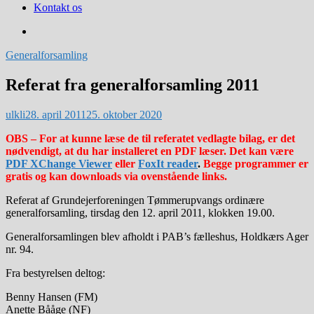
Kontakt os
Generalforsamling
Referat fra generalforsamling 2011
ulkli
28. april 2011
25. oktober 2020
OBS – For at kunne læse de til referatet vedlagte bilag, er det
nødvendigt, at du har installeret en PDF læser. Det kan være
PDF XChange Viewer
eller
FoxIt reader
.
Begge programmer er
gratis og kan downloads via ovenstående links.
Referat af Grundejerforeningen Tømmerupvangs ordinære
generalforsamling, tirsdag den 12. april 2011, klokken 19.00.
Generalforsamlingen blev afholdt i PAB’s fælleshus, Holdkærs Ager
nr. 94.
Fra bestyrelsen deltog:
Benny Hansen (FM)
Anette Bååge (NF)