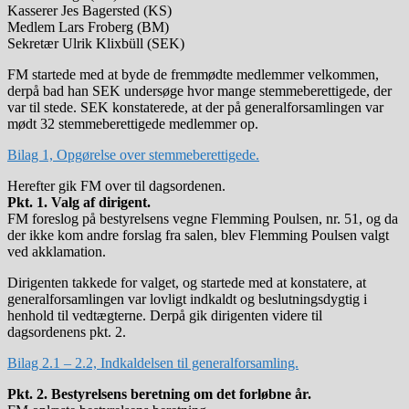
Kasserer Jes Bagersted (KS)
Medlem Lars Froberg (BM)
Sekretær Ulrik Klixbüll (SEK)
FM startede med at byde de fremmødte medlemmer velkommen,
derpå bad han SEK undersøge hvor mange stemmeberettigede, der
var til stede. SEK konstaterede, at der på generalforsamlingen var
mødt 32 stemmeberettigede medlemmer op.
Bilag 1, Opgørelse over stemmeberettigede.
Herefter gik FM over til dagsordenen.
Pkt. 1. Valg af dirigent.
FM foreslog på bestyrelsens vegne Flemming Poulsen, nr. 51, og da
der ikke kom andre forslag fra salen, blev Flemming Poulsen valgt
ved akklamation.
Dirigenten takkede for valget, og startede med at konstatere, at
generalforsamlingen var lovligt indkaldt og beslutningsdygtig i
henhold til vedtægterne. Derpå gik dirigenten videre til
dagsordenens pkt. 2.
Bilag 2.1 – 2.2, Indkaldelsen til generalforsamling.
Pkt. 2. Bestyrelsens beretning om det forløbne år.