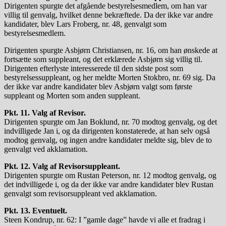
Dirigenten spurgte det afgående bestyrelsesmedlem, om han var
villig til genvalg, hvilket denne bekræftede. Da der ikke var andre
kandidater, blev Lars Froberg, nr. 48, genvalgt som
bestyrelsesmedlem.
Dirigenten spurgte Asbjørn Christiansen, nr. 16, om han ønskede at
fortsætte som suppleant, og det erklærede Asbjørn sig villig til.
Dirigenten efterlyste interesserede til den sidste post som
bestyrelsessuppleant, og her meldte Morten Stokbro, nr. 69 sig. Da
der ikke var andre kandidater blev Asbjørn valgt som første
suppleant og Morten som anden suppleant.
Pkt. 11. Valg af Revisor.
Dirigenten spurgte om Jan Boklund, nr. 70 modtog genvalg, og det
indvilligede Jan i, og da dirigenten konstaterede, at han selv også
modtog genvalg, og ingen andre kandidater meldte sig, blev de to
genvalgt ved akklamation.
Pkt. 12. Valg af Revisorsuppleant.
Dirigenten spurgte om Rustan Peterson, nr. 12 modtog genvalg, og
det indvilligede i, og da der ikke var andre kandidater blev Rustan
genvalgt som revisorsuppleant ved akklamation.
Pkt. 13. Eventuelt.
Steen Kondrup, nr. 62: I ”gamle dage” havde vi alle et fradrag i