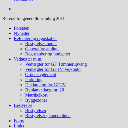
Referat fra generalforsamling 2011
Forsiden
Nyheder
Referater og regnskaber
Bestyrelsesmøder
Generalforsamling
Regnskaber og budgetter
Vedtægter m.m.
Vedtægter for GF Tømmerupvang
Vedtægter for GFTV Vejkonto
Ordensreglement
Parkering
Deklaration for GFTV
Byplanvedtægt nr. 26
Matrikelkort
Byggezoner
Bestyrelse
Bestyrelsen
Bestyrelser gennem tiden
Fotos
Links